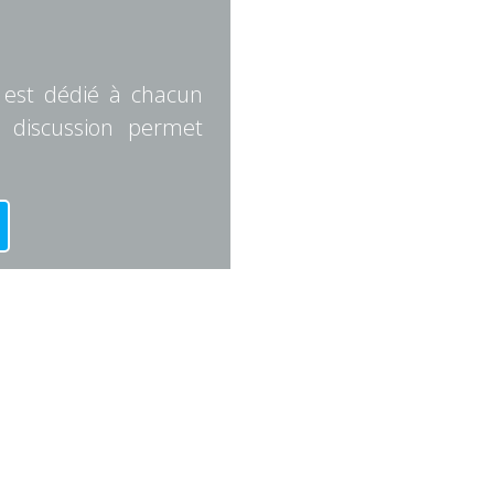
 est dédié à chacun
 discussion permet