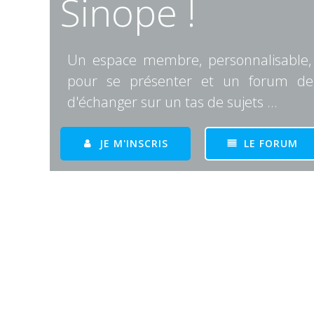
Sinope !
Un espace membre, personnalisable,
pour se présenter et un forum de
d'échanger sur un tas de sujets ...
JE M'INSCRIS
LE FORUM