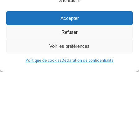
et fonctions.
Accepter
Refuser
Voir les préférences
Politique de cookies
Déclaration de confidentialité
Les horaires et
coefficients de
marées à Quinéville :
Grâce au
SHOM
( Service Hydrographique et